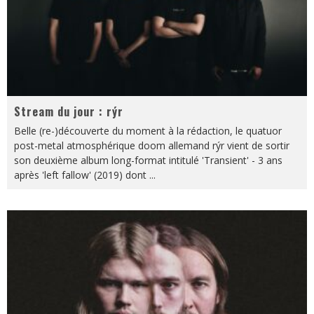
Stream du jour : rýr
Belle (re-)découverte du moment à la rédaction, le quatuor
post-metal atmosphérique doom allemand rýr vient de sortir
son deuxième album long-format intitulé 'Transient' - 3 ans
après 'left fallow' (2019) dont
...