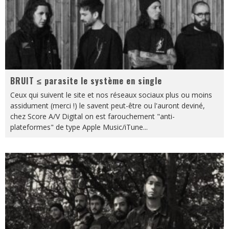
BRUIT ≤ parasite le système en single
Ceux qui suivent le site et nos réseaux sociaux plus ou moins
assidument (merci !) le savent peut-être ou l'auront deviné,
chez Score A/V Digital on est farouchement "anti-
plateformes" de type Apple Music/iTune
...