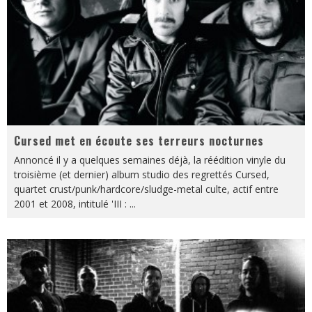
Cursed met en écoute ses terreurs nocturnes
Annoncé il y a quelques semaines déjà, la réédition vinyle du
troisième (et dernier) album studio des regrettés Cursed,
quartet crust/punk/hardcore/sludge-metal culte, actif entre
2001 et 2008, intitulé 'III :
...