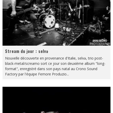
Stream du jour : selvə
Nouvelle découverte en provenance d'Italie, selvə, trio post-
black-metal/screamo sort ce jour son deuxième album "long-
format", enregistré dans son pays natal au Crono Sound
Factory par l'équipe Femore Produzio
...