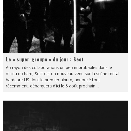
Le « super-groupe » du jour : Sect
Au rayon des collaborations un peu improbables dans le
milieu du hard, Sect est un nouveau venu sur la scène metal
hardcore US dont le premier album, annoncé tout
récemment, débarquera d'ici le 5 août prochain
...